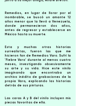
junto a su mejor amigo, André Breton.
Remedios, en lugar de llorar por el
inombrable, se buscó un amante 12
años menor que la llevó a Venezuela,
donde permanecieron dos años,
antes de regresar y establecerse en
México hasta su muerte.
Esta y muchas otras historias
surrealistas, fueron las que me
hicieron fan de Remedios Varo. Sufrí la
'Fiebre Varo' durante al menos cuatro
meses, investigando obsesivamente
su arte y su vida. Hice este vinilo
imaginando que encontraba un
archivo inédito de grabaciones de la
propia Varo, explicando las historias
detrás de sus pinturas.
Las caras A y B del vinilo incluyen mis
piezas favoritas de ella.